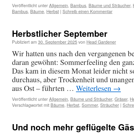
Veröffentlicht unter
Allgemein
,
Bambus
,
Bäume und Sträucher
,
Bambus
,
Bäume
,
Herbst
|
Schreib einen Kommentar
Herbstlicher September
Publiziert am
30. September 2025
von
Head Gardener
Wir hatten uns nach den vergangenen b
daran gewöhnt: Sommerfeeling den gan
Das kam in diesem Monat leider nicht s
durchaus, aber Trockenheit und unang
aus Ost – führten …
Weiterlesen
→
Veröffentlicht unter
Allgemein
,
Bäume und Sträucher
,
Gräser
,
He
Verschlagwortet mit
Bäume
,
Herbst
,
Sommer
,
Sträucher
|
Schre
Und noch mehr geflügelte Gäs