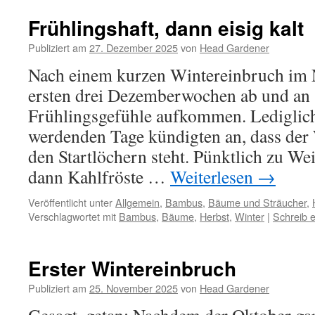
Frühlingshaft, dann eisig kalt
Publiziert am
27. Dezember 2025
von
Head Gardener
Nach einem kurzen Wintereinbruch im 
ersten drei Dezemberwochen ab und an
Frühlingsgefühle aufkommen. Lediglic
werdenden Tage kündigten an, dass der 
den Startlöchern steht. Pünktlich zu We
dann Kahlfröste …
Weiterlesen
→
Veröffentlicht unter
Allgemein
,
Bambus
,
Bäume und Sträucher
,
Verschlagwortet mit
Bambus
,
Bäume
,
Herbst
,
Winter
|
Schreib 
Erster Wintereinbruch
Publiziert am
25. November 2025
von
Head Gardener