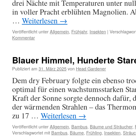
drei Nächte mit Temperaturen unter null 
in voller Pracht erblühten Magnolien. 
…
Weiterlesen
→
Veröffentlicht unter
Allgemein
,
Frühjahr
,
Insekten
|
Verschlagwort
Kommentar
Blauer Himmel, Hunderte Star
Publiziert am
31. März 2025
von
Head Gardener
Dem dry February folgte ein ebenso tro
optimal für einen wachstumsstarken Star
Kraft der Sonne sorgte dennoch dafür, d
der wärmenden Strahlen – das Thermomet
zu 17 …
Weiterlesen
→
Veröffentlicht unter
Allgemein
,
Bambus
,
Bäume und Sträucher
,
Verschlagwortet mit
Bambus
,
Bäume
,
Frühling
,
Insekten
,
Sträuc