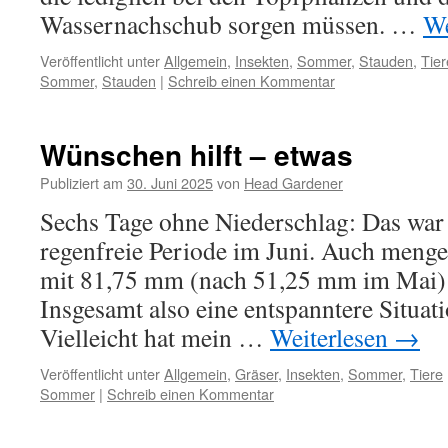
Wassernachschub sorgen müssen. …
We
Veröffentlicht unter
Allgemein
,
Insekten
,
Sommer
,
Stauden
,
Tier
Sommer
,
Stauden
|
Schreib einen Kommentar
Wünschen hilft – etwas
Publiziert am
30. Juni 2025
von
Head Gardener
Sechs Tage ohne Niederschlag: Das war 
regenfreie Periode im Juni. Auch meng
mit 81,75 mm (nach 51,25 mm im Mai) w
Insgesamt also eine entspanntere Situati
Vielleicht hat mein …
Weiterlesen
→
Veröffentlicht unter
Allgemein
,
Gräser
,
Insekten
,
Sommer
,
Tiere
Sommer
|
Schreib einen Kommentar