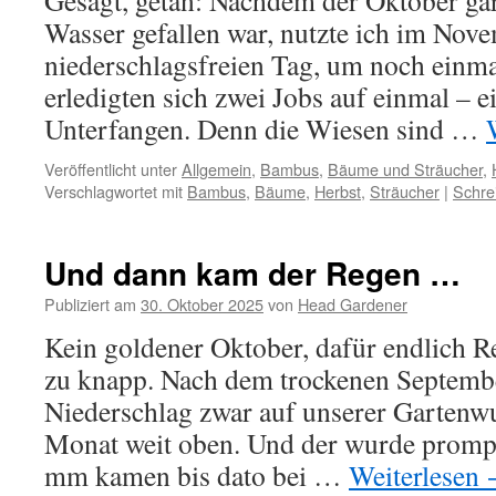
Gesagt, getan: Nachdem der Oktober gar
Wasser gefallen war, nutzte ich im Nove
niederschlagsfreien Tag, um noch einm
erledigten sich zwei Jobs auf einmal – e
Unterfangen. Denn die Wiesen sind …
Veröffentlicht unter
Allgemein
,
Bambus
,
Bäume und Sträucher
,
Verschlagwortet mit
Bambus
,
Bäume
,
Herbst
,
Sträucher
|
Schre
Und dann kam der Regen …
Publiziert am
30. Oktober 2025
von
Head Gardener
Kein goldener Oktober, dafür endlich R
zu knapp. Nach dem trockenen Septemb
Niederschlag zwar auf unserer Gartenwu
Monat weit oben. Und der wurde prompt 
mm kamen bis dato bei …
Weiterlesen