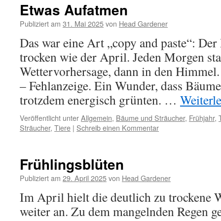
Etwas Aufatmen
Publiziert am
31. Mai 2025
von
Head Gardener
Das war eine Art „copy and paste“: Der 
trocken wie der April. Jeden Morgen star
Wettervorhersage, dann in den Himmel.
– Fehlanzeige. Ein Wunder, dass Bäume
trotzdem energisch grünten. …
Weiterl
Veröffentlicht unter
Allgemein
,
Bäume und Sträucher
,
Frühjahr
,
Sträucher
,
Tiere
|
Schreib einen Kommentar
Frühlingsblüten
Publiziert am
29. April 2025
von
Head Gardener
Im April hielt die deutlich zu trockene
weiter an. Zu dem mangelnden Regen ge