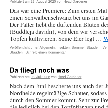
Publiziert am
28. August 2025
von
Head Gardener
Das war eine Premiere: Zum ersten Mal 
einen Schwalbenschwanz bei uns im Gart
Der Falter liebt die duftenden Blüten d
(Buddleja davidii), von dem wir verschi
Töpfen kultivieren. Seine Eier legt …
W
Veröffentlicht unter
Allgemein
,
Insekten
,
Sommer
,
Stauden
|
Ver
Stauden
|
Schreib einen Kommentar
Da fliegt noch was
Publiziert am
28. Juli 2025
von
Head Gardener
Nach dem Juni bescherte uns auch der Ju
Nordheide regelmäßige Schauer, sodass 
durch den Sommer kommt. Sehr zur Fre
die lediglich bei den Topfpflanzen und 