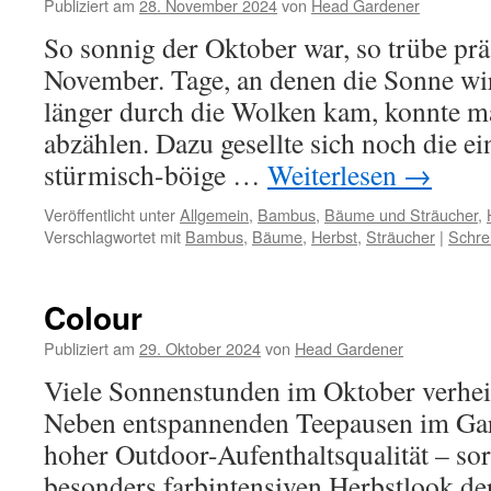
Publiziert am
28. November 2024
von
Head Gardener
So sonnig der Oktober war, so trübe präs
November. Tage, an denen die Sonne wir
länger durch die Wolken kam, konnte m
abzählen. Dazu gesellte sich noch die ei
stürmisch-böige …
Weiterlesen
→
Veröffentlicht unter
Allgemein
,
Bambus
,
Bäume und Sträucher
,
Verschlagwortet mit
Bambus
,
Bäume
,
Herbst
,
Sträucher
|
Schre
Colour
Publiziert am
29. Oktober 2024
von
Head Gardener
Viele Sonnenstunden im Oktober verhei
Neben entspannenden Teepausen im Gar
hoher Outdoor-Aufenthaltsqualität – sor
besonders farbintensiven Herbstlook de