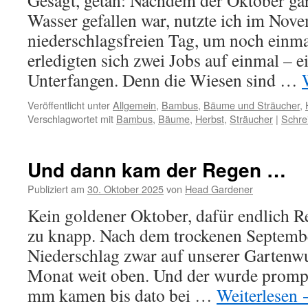
Gesagt, getan: Nachdem der Oktober gar
Wasser gefallen war, nutzte ich im Nove
niederschlagsfreien Tag, um noch einm
erledigten sich zwei Jobs auf einmal – e
Unterfangen. Denn die Wiesen sind …
Veröffentlicht unter
Allgemein
,
Bambus
,
Bäume und Sträucher
,
Verschlagwortet mit
Bambus
,
Bäume
,
Herbst
,
Sträucher
|
Schre
Und dann kam der Regen …
Publiziert am
30. Oktober 2025
von
Head Gardener
Kein goldener Oktober, dafür endlich R
zu knapp. Nach dem trockenen Septemb
Niederschlag zwar auf unserer Gartenwu
Monat weit oben. Und der wurde prompt 
mm kamen bis dato bei …
Weiterlesen