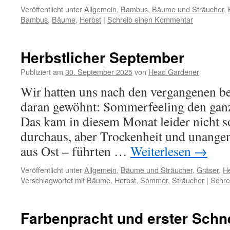
Veröffentlicht unter
Allgemein
,
Bambus
,
Bäume und Sträucher
,
Bambus
,
Bäume
,
Herbst
|
Schreib einen Kommentar
Herbstlicher September
Publiziert am
30. September 2025
von
Head Gardener
Wir hatten uns nach den vergangenen b
daran gewöhnt: Sommerfeeling den gan
Das kam in diesem Monat leider nicht s
durchaus, aber Trockenheit und unang
aus Ost – führten …
Weiterlesen
→
Veröffentlicht unter
Allgemein
,
Bäume und Sträucher
,
Gräser
,
He
Verschlagwortet mit
Bäume
,
Herbst
,
Sommer
,
Sträucher
|
Schre
Farbenpracht und erster Schn