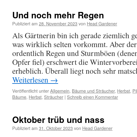
Und noch mehr Regen
Publiziert am
28. November 2023
von
Head Gardener
Als Gärtnerin bin ich gerade ziemlich 
was wirklich selten vorkommt. Aber der
ordentlich Regen und Sturmböen (denen
Opfer fiel) erschwert die Wintervorber
erheblich. Überall liegt noch sehr mat
Weiterlesen
→
Veröffentlicht unter
Allgemein
,
Bäume und Sträucher
,
Herbst
,
Pi
Bäume
,
Herbst
,
Sträucher
|
Schreib einen Kommentar
Oktober trüb und nass
Publiziert am
31. Oktober 2023
von
Head Gardener