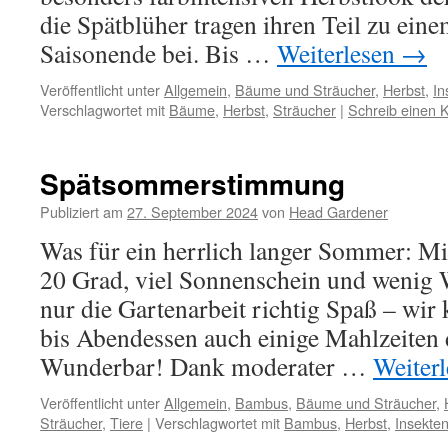
die Spätblüher tragen ihren Teil zu ein
Saisonende bei. Bis …
Weiterlesen
→
Veröffentlicht unter
Allgemein
,
Bäume und Sträucher
,
Herbst
,
In
Verschlagwortet mit
Bäume
,
Herbst
,
Sträucher
|
Schreib einen
Spätsommerstimmung
Publiziert am
27. September 2024
von
Head Gardener
Was für ein herrlich langer Sommer: M
20 Grad, viel Sonnenschein und wenig 
nur die Gartenarbeit richtig Spaß – wir
bis Abendessen auch einige Mahlzeiten
Wunderbar! Dank moderater …
Weiter
Veröffentlicht unter
Allgemein
,
Bambus
,
Bäume und Sträucher
,
Sträucher
,
Tiere
|
Verschlagwortet mit
Bambus
,
Herbst
,
Insekte