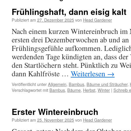
Frühlingshaft, dann eisig kalt
Publiziert am
27. Dezember 2025
von
Head Gardener
Nach einem kurzen Wintereinbruch im 
ersten drei Dezemberwochen ab und an
Frühlingsgefühle aufkommen. Lediglic
werdenden Tage kündigten an, dass der 
den Startlöchern steht. Pünktlich zu We
dann Kahlfröste …
Weiterlesen
→
Veröffentlicht unter
Allgemein
,
Bambus
,
Bäume und Sträucher
,
Verschlagwortet mit
Bambus
,
Bäume
,
Herbst
,
Winter
|
Schreib 
Erster Wintereinbruch
Publiziert am
25. November 2025
von
Head Gardener