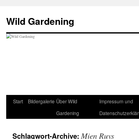
Wild Gardening
Zum
Start
Bildergalerie
Über Wild
Impressum und
Inhalt
Gardening
Datenschutzerklä
springen
Mien Ruys
Schlagwort-Archive: