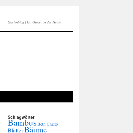
Gartenblog | Ein Garten in der Heide
Schlagwörter
Bambus
Beth Chatto
Bäume
Blätter