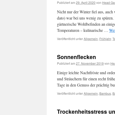
Publiziert am
29. April 2020
von
Head Ga
Nicht nur der Winter fiel aus, auc
dato) war bei uns wenig zu spüren.
gärtnerische Wohlbefinden an ein
Temperaturen – kulinarische …
Wei
Veröffentlicht unter
Allgemein
,
Frühjahr
,
T
Sonnenflecken
Publiziert am
27. November 2019
von
He
Einige leichte Nachtfröste und or
und Sträuchern für einen recht frü
Tage in den Genuss der prächtig b
Veröffentlicht unter
Allgemein
,
Bambus
,
B
Trockenheitsstress un