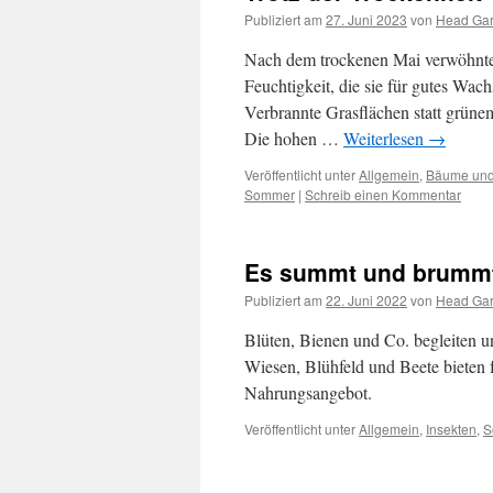
Publiziert am
27. Juni 2023
von
Head Ga
Nach dem trockenen Mai verwöhnte a
Feuchtigkeit, die sie für gutes Wac
Verbrannte Grasflächen statt grüne
Die hohen …
Weiterlesen
→
Veröffentlicht unter
Allgemein
,
Bäume und
Sommer
|
Schreib einen Kommentar
Es summt und brummt
Publiziert am
22. Juni 2022
von
Head Ga
Blüten, Bienen und Co. begleiten un
Wiesen, Blühfeld und Beete bieten f
Nahrungsangebot.
Veröffentlicht unter
Allgemein
,
Insekten
,
S