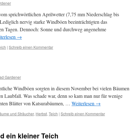
rdener
h vom sprichwörtlichen Aprilwetter (7,75 mm Niederschlag bis
 Lediglich nervig starke Windböen beeinträchtigten das
igen Tagen. Dennoch: Sonne und durchweg angenehme
terlesen
→
eich
|
Schreib einen Kommentar
ad Gardener
dentliche Windböen sorgten in diesem November bei vielen Bäumen
hen Laubfall. Was schade war, denn so kam man nur für wenige
unten Blätter von Katsurabäumen, …
Weiterlesen
→
äume und Sträucher
,
Herbst
,
Teich
|
Schreib einen Kommentar
d ein kleiner Teich