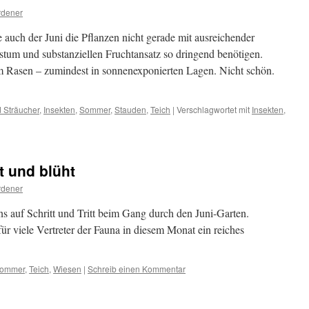
rdener
uch der Juni die Pflanzen nicht gerade mit ausreichender
hstum und substanziellen Fruchtansatz so dringend benötigen.
m Rasen – zumindest in sonnenexponierten Lagen. Nicht schön.
 Sträucher
,
Insekten
,
Sommer
,
Stauden
,
Teich
|
Verschlagwortet mit
Insekten
,
 und blüht
rdener
s auf Schritt und Tritt beim Gang durch den Juni-Garten.
ür viele Vertreter der Fauna in diesem Monat ein reiches
ommer
,
Teich
,
Wiesen
|
Schreib einen Kommentar