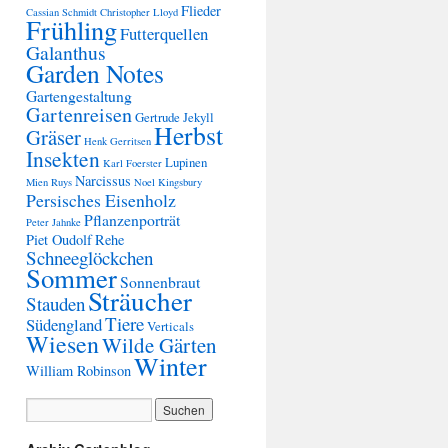
Flieder
Cassian Schmidt
Christopher Lloyd
Frühling
Futterquellen
Galanthus
Garden Notes
Gartengestaltung
Gartenreisen
Gertrude Jekyll
Herbst
Gräser
Henk Gerritsen
Insekten
Lupinen
Karl Foerster
Narcissus
Mien Ruys
Noel Kingsbury
Persisches Eisenholz
Pflanzenporträt
Peter Jahnke
Piet Oudolf
Rehe
Schneeglöckchen
Sommer
Sonnenbraut
Sträucher
Stauden
Tiere
Südengland
Verticals
Wiesen
Wilde Gärten
Winter
William Robinson