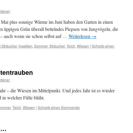
rdener
Mai plus sonnige Wärme im Juni haben den Garten in einen
m üppigen Grün überall bettelndes Piepsen von Jungvögeln, die
en – auch wenn sie schon selbst auf …
Weiterlesen
→
 Sträucher
,
Insekten
,
Sommer
,
Sträucher
,
Teich
,
Wiesen
|
Schreib einen
ütentrauben
rdener
Jahr – die Wiesen im Mittelpunkt. Und jedes Jahr ist es wieder
 in welcher Fülle blüht.
ommer
,
Teich
,
Wiesen
|
Schreib einen Kommentar
 …