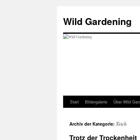
Wild Gardening
Start
Bildergalerie
Über Wild Gar
Zum
Inhalt
Teich
Archiv der Kategorie:
springen
Trotz der Trockenheit