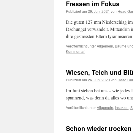
Fressen im Fokus
Publiziert am
29. Juni 2021
von
Head Ga
Die guten 127 mm Niederschlag im 
Dschungel verwandelt. Mittendrin i
ihre gestressten Eltern tyrannisier
Veröffentlicht unter
Allgemein
,
Bäume und
Kommentar
Wiesen, Teich und Bl
Publiziert am
26. Juni 2020
von
Head Ga
Im Juni stehen bei uns – wie jedes 
spannend, was denn da alles wo und
Veröffentlicht unter
Allgemein
,
Insekten
,
S
Schon wieder trocken