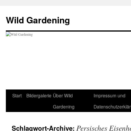
Wild Gardening
Zum
Start
Bildergalerie
Über Wild
Impressum und
Inhalt
Gardening
Datenschutzerklä
springen
Persisches Eisenh
Schlagwort-Archive: