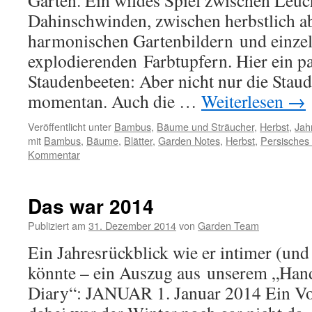
Garten. Ein wildes Spiel zwischen Leuc
Dahinschwinden, zwischen herbstlich a
harmonischen Gartenbildern und einze
explodierenden Farbtupfern. Hier ein p
Staudenbeeten: Aber nicht nur die Staud
momentan. Auch die …
Weiterlesen
→
Veröffentlicht unter
Bambus
,
Bäume und Sträucher
,
Herbst
,
Jah
mit
Bambus
,
Bäume
,
Blätter
,
Garden Notes
,
Herbst
,
Persisches
Kommentar
Das war 2014
Publiziert am
31. Dezember 2014
von
Garden Team
Ein Jahresrückblick wie er intimer (und
könnte – ein Auszug aus unserem „Han
Diary“: JANUAR 1. Januar 2014 Ein Vo