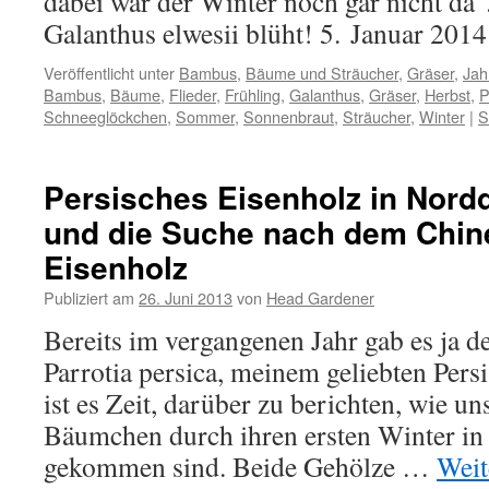
dabei war der Winter noch gar nicht da
Galanthus elwesii blüht! 5. Januar 20
Veröffentlicht unter
Bambus
,
Bäume und Sträucher
,
Gräser
,
Jah
Bambus
,
Bäume
,
Flieder
,
Frühling
,
Galanthus
,
Gräser
,
Herbst
,
P
Schneeglöckchen
,
Sommer
,
Sonnenbraut
,
Sträucher
,
Winter
|
S
Persisches Eisenholz in Nord
und die Suche nach dem Chin
Eisenholz
Publiziert am
26. Juni 2013
von
Head Gardener
Bereits im vergangenen Jahr gab es ja de
Parrotia persica, meinem geliebten Persi
ist es Zeit, darüber zu berichten, wie u
Bäumchen durch ihren ersten Winter in
gekommen sind. Beide Gehölze …
Weit