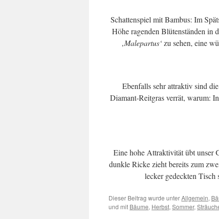
Schattenspiel mit Bambus: Im Späts
Höhe ragenden Blütenständen in d
‚Malepartus‘
zu sehen, eine wü
Ebenfalls sehr attraktiv sind d
Diamant-Reitgras verrät, warum: Ins
Eine hohe Attraktivität übt unser
dunkle Ricke zieht bereits zum zwe
lecker gedeckten Tisch s
Dieser Beitrag wurde unter
Allgemein
,
Bä
und mit
Bäume
,
Herbst
,
Sommer
,
Sträuch