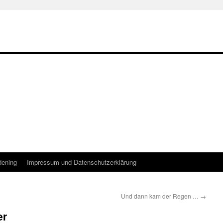
dening
Impressum und Datenschutzerklärung
Und dann kam der Regen …
→
er