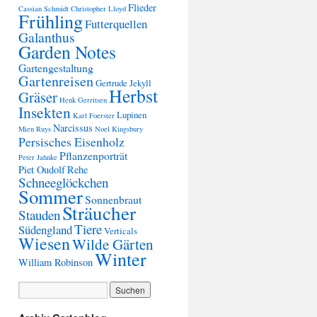
Flieder
Cassian Schmidt
Christopher Lloyd
Frühling
Futterquellen
Galanthus
Garden Notes
Gartengestaltung
Gartenreisen
Gertrude Jekyll
Herbst
Gräser
Henk Gerritsen
Insekten
Lupinen
Karl Foerster
Narcissus
Mien Ruys
Noel Kingsbury
Persisches Eisenholz
Pflanzenporträt
Peter Jahnke
Piet Oudolf
Rehe
Schneeglöckchen
Sommer
Sonnenbraut
Sträucher
Stauden
Tiere
Südengland
Verticals
Wiesen
Wilde Gärten
Winter
William Robinson