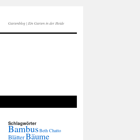
Gartenblog | Ein Garten in der Heide
Schlagwörter
Bambus
Beth Chatto
Bäume
Blätter