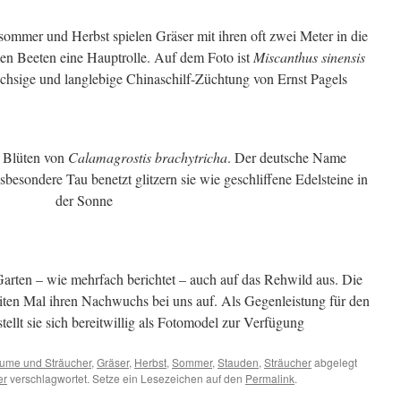
ommer und Herbst spielen Gräser mit ihren oft zwei Meter in die
en Beeten eine Hauptrolle. Auf dem Foto ist
Miscanthus sinensis
chsige und langlebige Chinaschilf-Züchtung von Ernst Pagels
ie Blüten von
Calamagrostis brachytricha
. Der deutsche Name
besondere Tau benetzt glitzern sie wie geschliffene Edelsteine in
der Sonne
 Garten – wie mehrfach berichtet – auch auf das Rehwild aus. Die
iten Mal ihren Nachwuchs bei uns auf. Als Gegenleistung für den
tellt sie sich bereitwillig als Fotomodel zur Verfügung
ume und Sträucher
,
Gräser
,
Herbst
,
Sommer
,
Stauden
,
Sträucher
abgelegt
er
verschlagwortet. Setze ein Lesezeichen auf den
Permalink
.