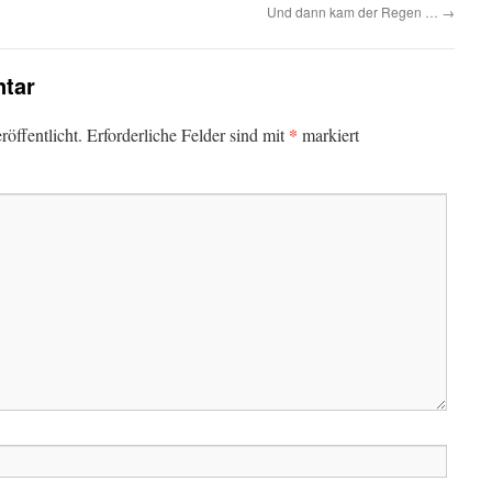
Und dann kam der Regen …
→
tar
*
öffentlicht.
Erforderliche Felder sind mit
markiert