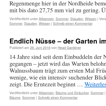
Regenmenge hier in der Nordheide bem
mit bis dato 27,75 mm viel zu gering.
Veröffentlicht unter
Allgemein
,
Sommer
,
Stauden
,
Wiesen
|
Vers
Sommer
,
Stauden
,
Wiesen
|
Schreib einen Kommentar
Endlich Nüsse – der Garten im
Publiziert am
29. Juni 2018
von
Head Gardener
14 Jahre sind seit dem Einbuddeln der 
gegangen – jetzt wird das Warten beloh
Walnussbaum trägt zum ersten Mal Früc
wenige, wie ein intensiv suchender Blic
zeigt. Die Erntezeit beginnt …
Weiterle
Veröffentlicht unter
Allgemein
,
Bäume und Sträucher
,
Sommer
|
Bäume
,
Sommer
|
Schreib einen Kommentar