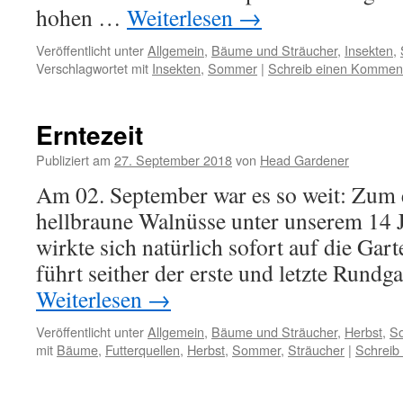
hohen …
Weiterlesen
→
Veröffentlicht unter
Allgemein
,
Bäume und Sträucher
,
Insekten
,
Verschlagwortet mit
Insekten
,
Sommer
|
Schreib einen Kommen
Erntezeit
Publiziert am
27. September 2018
von
Head Gardener
Am 02. September war es so weit: Zum e
hellbraune Walnüsse unter unserem 14 
wirkte sich natürlich sofort auf die Gar
führt seither der erste und letzte Rund
Weiterlesen
→
Veröffentlicht unter
Allgemein
,
Bäume und Sträucher
,
Herbst
,
S
mit
Bäume
,
Futterquellen
,
Herbst
,
Sommer
,
Sträucher
|
Schreib