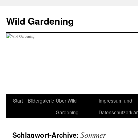
Wild Gardening
Zum
Start
Bildergalerie
Über Wild
Impressum und
Inhalt
Gardening
Datenschutzerklä
springen
Sommer
Schlagwort-Archive: