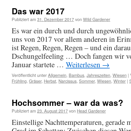
Das war 2017
Publiziert am
31. Dezember 2017
von
Wild Gardener
Es war ein durch und durch ungewöhnli
uns von 2017 vor allem anderen in Erin
ist Regen, Regen, Regen – und ein darau
Dschungelfeeling … Doch fangen wir v
Januar startete …
Weiterlesen
→
Veröffentlicht unter
Allgemein
,
Bambus
,
Jahreszeiten
,
Wiesen
|
Frühling
,
Gräser
,
Herbst
,
Narcissus
,
Sommer
,
Wiesen
,
Winter
|
Hochsommer – war da was?
Publiziert am
23. August 2017
von
Head Gardener
Einstellige Nachttemperaturen, gerade m
Grad im Schatten: Zwischen diesen Wert