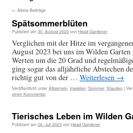
←
Ältere Beiträge
Spätsommerblüten
Publiziert am
30. August 2023
von
Head Gardener
Verglichen mit der Hitze im vergangenen
August 2023 bei uns im Wilden Garten 
Werten um die 20 Grad und regelmäßi
ging sogar das alljährliche Abstechen
richtig gut von der …
Weiterlesen
→
Veröffentlicht unter
Allgemein
,
Insekten
,
Sommer
,
Stauden
|
Ver
einen Kommentar
Tierisches Leben im Wilden G
Publiziert am
26. Juli 2023
von
Head Gardener